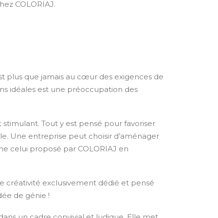
 chez COLORIAJ.
n est plus que jamais au cœur des exigences de
ions idéales est une préoccupation des
stimulant. Tout y est pensé pour favoriser
elle. Une entreprise peut choisir d’aménager
omme celui proposé par COLORIAJ en
 de créativité exclusivement dédié et pensé
dée de génie !
dans un cadre convivial et ludique. Elle met