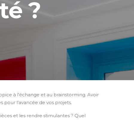
té ?
opice à l’échange et au brainstorming. Avoir
es pour l’avancée de vos projets.
èces et les rendre stimulantes ? Quel