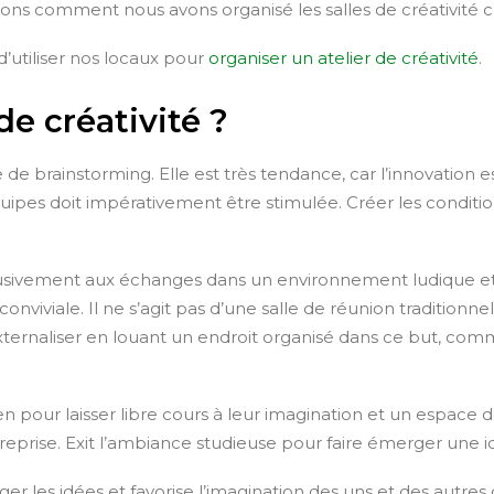
uons comment nous avons organisé les salles de créativité
d’utiliser nos locaux pour
organiser un atelier de créativité
.
de créativité ?
le de brainstorming. Elle est très tendance, car l’innovatio
 équipes doit impérativement être stimulée. Créer les condit
clusivement aux échanges dans un environnement ludique et 
viviale. Il ne s’agit pas d’une salle de réunion traditionn
externaliser en louant un endroit organisé dans ce but, c
en pour laisser libre cours à leur imagination et un espace
reprise. Exit l’ambiance studieuse pour faire émerger une i
er les idées et favorise l’imagination des uns et des autres 