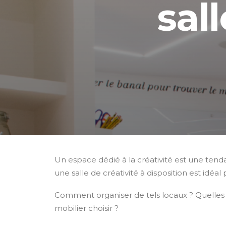
sal
Un espace dédié à la créativité est une tenda
une salle de créativité à disposition est idéa
Comment organiser de tels locaux ? Quelles 
mobilier choisir ?