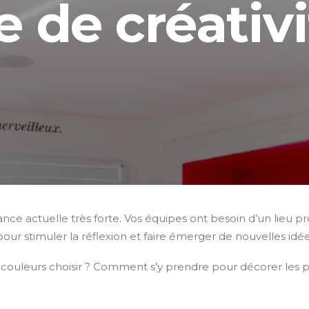
le de créativi
nce actuelle très forte. Vos équipes ont besoin d’un lieu pr
l pour stimuler la réflexion et faire émerger de nouvelles idé
couleurs choisir ? Comment s’y prendre pour décorer les pi