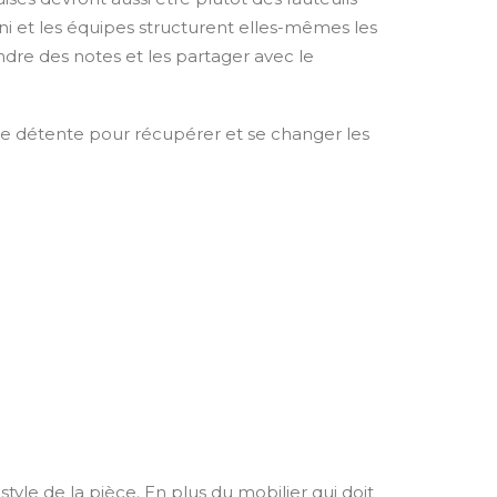
ini et les équipes structurent elles-mêmes les
dre des notes et les partager avec le
l de détente pour récupérer et se changer les
style de la pièce. En plus du mobilier qui doit