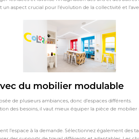
 un aspect crucial pour l’évolution de la collectivité et l’ave
vec du mobilier modulable
osée de plusieurs ambiances, donc d’espaces différents.
ion des besoins, il vaut mieux équiper la pièce de mobilier
rent l’espace à la demande. Sélectionnez également des ta
 des supports de travail différents et adaptables. Les chai