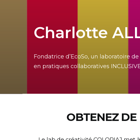
Charlotte A
Fondatrice d’EcoSo, un laboratoire de
en pratiques collaboratives INCLUSIV
OBTENEZ DE 
Le lab de créativité COLORIAJ met à 