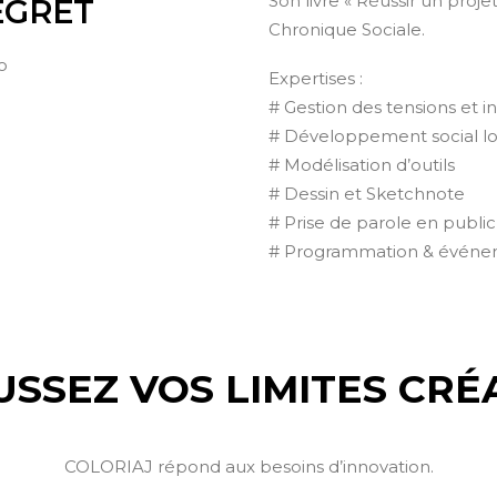
Son livre « Réussir un proje
LEGRET
Chronique Sociale.
o
Expertises :
# Gestion des tensions et i
# Développement social lo
# Modélisation d’outils
# Dessin et Sketchnote
# Prise de parole en publi
# Programmation & événe
SSEZ VOS LIMITES CRÉ
COLORIAJ répond aux besoins d’innovation.