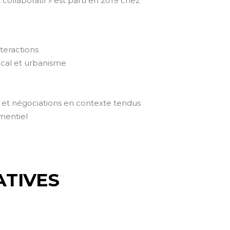
t collaboratif » est paru en 2019 chez
nteractions
cal et urbanisme
c et négociations en contexte tendus
mentiel
ATIVES